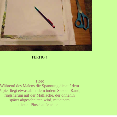
FERTIG !
Tipp:
Während des Malens die Spannung die auf dem
Papier liegt etwas abmildern indem Sie den Rand,
ringsherum auf der Malfläche, der ohnehin
später abgeschnitten wird, mit einem
dicken Pinsel anfeuchten.