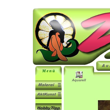
M e n ü
Aquarell