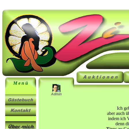
M e n ü
Admin
Ich ge
aber auch ü
indem ich V
denn d
T
ipps zu
Ge