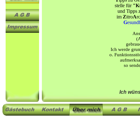
stelle für
"K
und Tipps
im
Z
itro
A
r
G
esundh
Ans
(
gebrau
Ich werde grund
o. Funktionsstö
aufmerks
so sende
Ich wüns