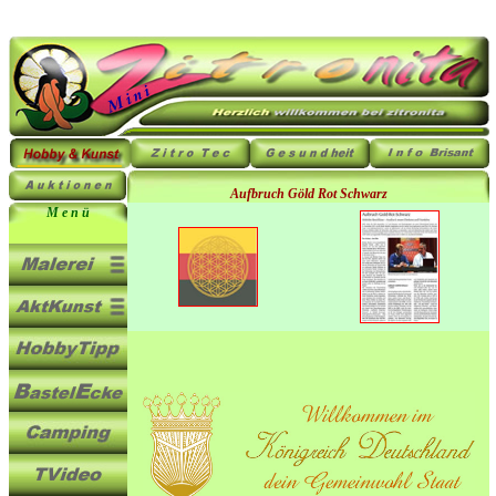
Aufbruch Göld Rot Schwarz
M e n ü